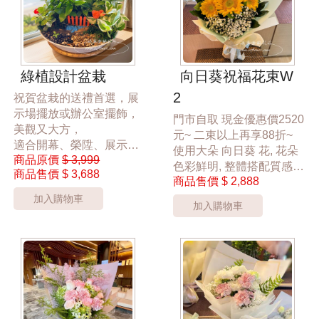
綠植設計盆栽
向日葵祝福花束W
2
祝賀盆栽的送禮首選，展
示場擺放或辦公室擺飾，
門市自取 現金優惠價2520
美觀又大方，
元~ 二束以上再享88折~
適合開幕、榮陞、展示
使用大朵 向日葵 花, 花朵
商品原價
$ 3,999
會、新居落成、週年慶。
色彩鮮明, 整體搭配質感
商品售價
$ 3,688
桃園市區過來香鮮花店花
商品售價
$ 2,888
好,
店24hr 網路訂花禮。
祝福花束的送禮首選，展
加入購物車
加入購物車
示場擺放或辦公室擺飾，
*大盆5888元*
美觀又大方，
*桃園區以外酌收運費350
適合開幕、榮陞、展示
元*
會、新居落成、週年慶。
**此商品只提供桃園市內
桃園市區過來香鮮花店花
運送**
店24hr 網路訂花禮。
***商品的花器與裝飾物品
依實際狀況調整***