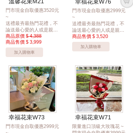
溫馨花束M21
幸福花束W76
門市現金自取優惠3520元
門市現金自取優惠2999元
~
~
送禮最夯最熱門花禮，不
送禮最夯最熱門花禮，不
論送最心愛的人或是親朋
論送最心愛的人或是親朋
商品原價
$ 4,388
好友，都能讓對方感受到
商品售價
$ 3,520
好友，都能讓對方感受到
商品售價
$ 3,999
幸福的氛圍，桃園市區花
幸福的氛圍，桃園市區花
加入購物車
店24hr 網路訂花禮，為您
店24hr 網路訂花禮，為您
加入購物車
傳達幸福散播愛的氛圍，
傳達幸福散播愛的氛圍，
讓大家感受到花禮的幸福
讓大家感受到花禮的幸福
*桃園區以外酌收運費350
~黃色小花會依實際花材調
元*
整替代搭配~
**此商品只提供桃園市內
運送**
*桃園區以外酌收運費350
***花材依當季花材實際狀
元*
況調整***
**此商品只提供桃園市內
運送**
幸福花束W73
幸福花束W71
***花材依當季花材實際狀
門市現金自取優惠2999元
限量進口頂級大玫瑰花 ~
況調整***
~
門市現金自取優惠3999元