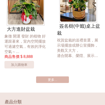
*桃園區以外酌收運費350
*桃園區以外酌收運費350
元*
元*
**此商品只提供桃園市內
**此商品只提供桃園市內
運送**
運送**
***商品的盆器與裝飾品會
***商品的盆器與裝飾品會
簽名樹(中籤)桌上盆
大方進財盆栽
依實際狀況調整***
依實際狀況調整***
栽
象徵 開運 發財 的植物 好
祝賀盆栽的送禮首選，展
運跟著來，室內空間擺放
示場擺放或辦公室擺飾，
可過濾空氣，有效的淨化
美觀又大方，
空氣～
適合開幕、榮陞、展示
商品售價
$ 8,888
適合開幕、榮陞、展示
會、新居落成、週年慶。
會、新居落成、祝賀、慶
加入購物車
桃園市區過來香鮮花店花
生最佳送禮選擇，
店24hr 網路訂花禮。
桃園市區花店24hr 網路訂
花禮
更多...
*桃園區以外酌收運費350
元*
中盆6888
**此商品只提供桃園市內
盆器依實際狀況調整
運送**
*桃園區以外酌收運費350
產品分類
***商品的花器與裝飾物品
元*