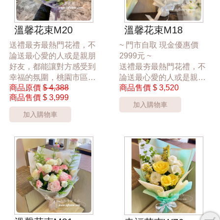
*桃園區以外酌收運費350
溫馨花束M20
溫馨花束M18
元*
送禮最夯最熱門花禮，不
~ 門市自取 現金優惠價
**此商品只提供桃園市內
論送最心愛的人或是親朋
2999元 ~
運送**
好友，都能讓對方感受到
送禮最夯最熱門花禮，不
***商品的花色與花材依當
幸福的氛圍，桃園市區花
論送最心愛的人或是親朋
季花材實際狀況調整***
商品原價
$ 4,388
商品售價
$ 3,520
店24hr 網路訂花禮，為您
好友，都能讓對方感受到
商品售價
$ 3,999
傳達幸福散播愛的氛圍，
幸福的氛圍，桃園市區花
加入購物車
讓大家感受到花禮的幸福
店24hr 網路訂花禮，為您
加入購物車
傳達幸福散播愛的氛圍，
*桃園區以外酌收運費350
讓大家感受到花禮的幸福
元*
**此商品只提供桃園市內
*桃園區以外酌收運費350
運送**
元*
***花材依當季花材實際狀
**此商品只提供桃園市內
況調整***
運送**
***花材依當季花材實際狀
況調整***