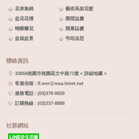
依實際狀況調整***
**此商品只提供桃園市內
花束集錦
藝術高架花籃
運送**
盆花花禮
榮陞誌慶
蝴蝶蘭花
開幕誌慶
盆栽盆景
弔唁追思
聯絡資訊
33056桃園市桃園區文中路71號
<
詳細地圖
>
客服信箱 : fl.wer@msa.hinet.net
服務電話 : (03)378-9929
訂購熱線 : (03)337-8888
社群網站