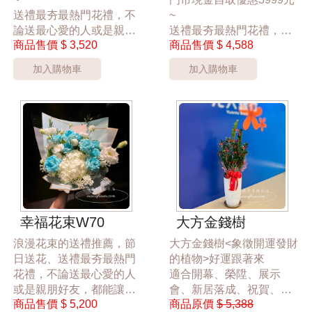
送禮最夯最熱門花禮，不
~
論送最心愛的人或是親朋
送禮最夯最熱門花禮，不
商品售價
$ 3,520
商品售價
$ 4,588
好友，都能讓對方感受到
論送最心愛的人或是親朋
幸福的氛圍，桃園市區花
好友，都能讓對方感受到
加入購物車
加入購物車
店24hr 網路訂花禮，為您
幸福的氛圍，桃園市區花
傳達幸福散播愛的氛圍，
店24hr 網路訂花禮，為您
讓大家感受到花禮的幸福
傳達幸福散播愛的氛圍，
讓大家感受到花禮的幸福
~白色小花會隨機搭配~
*桃園區以外酌收運費350
~白色小花會隨機搭配~
元*
*桃園區以外酌收運費350
**此商品只提供桃園市內
元*
運送**
**此商品只提供桃園市內
***花材依當季花材實際狀
運送**
幸福花束W70
大方金錢樹
況調整***
***花材依當季花材實際狀
浪漫花束的送禮推薦，節
大方金錢樹<象徵開運發財
況調整***
日送花、送禮最夯最熱門
的植物>好運跟著來
花禮，不論送最心愛的人
適合開幕、榮陞、展示
或是親朋好友，都能讓對
會、新居落成、祝賀、慶
商品售價
$ 5,200
商品原價
$ 5,388
方感受到幸福的氛圍，
生最佳禮