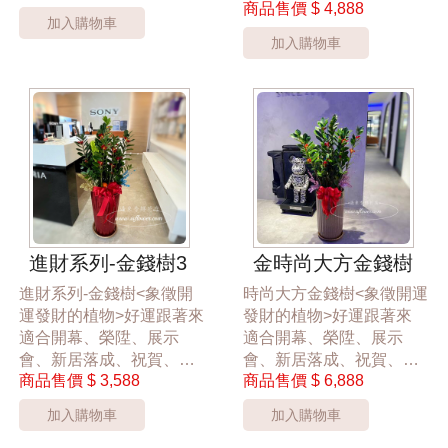
商品售價
$ 4,888
桃園市區花店24hr 網路訂
桃園市區過來香鮮花店花
加入購物車
花禮，為您傳達幸福散播
店24hr 網路訂花禮，為您
加入購物車
愛的氛圍，讓大家感受到
傳達祝賀心意
花禮的幸福
大盆5588元
*桃園區以外酌收運費350
*桃園區以外酌收運費350
元*
元*
**此商品只提供桃園市內
**此商品只提供桃園市內
運送**
運送**
***花材依當季花材實際狀
***商品的盆器與裝飾品會
況調整***
依實際狀況調整***
進財系列-金錢樹3
金時尚大方金錢樹
進財系列-金錢樹<象徵開
時尚大方金錢樹<象徵開運
運發財的植物>好運跟著來
發財的植物>好運跟著來
適合開幕、榮陞、展示
適合開幕、榮陞、展示
會、新居落成、祝賀、慶
會、新居落成、祝賀、慶
商品售價
$ 3,588
商品售價
$ 6,888
生最佳禮~
生最佳禮
桃園市區過來香鮮花店花
桃園市區過來香鮮花店花
加入購物車
加入購物車
店24hr 網路訂花禮，為您
店24hr 網路訂花禮，為您
傳達祝賀心意~
傳達祝賀心意