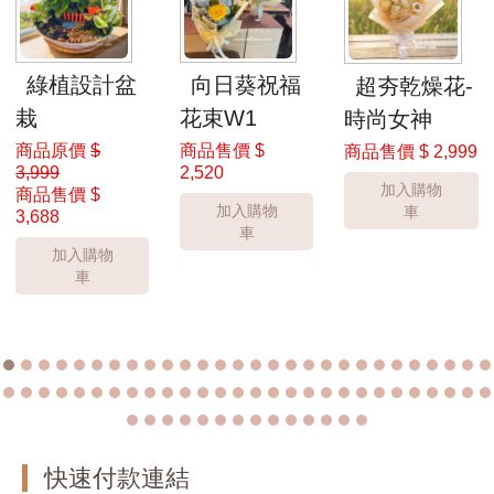
綠植設計盆
向日葵祝福
超夯乾燥花-
栽
花束W1
時尚女神
商品原價
$
商品售價
$
商品售價
$ 2,999
3,999
2,520
加入購物
商品售價
$
加入購物
車
3,688
車
加入購物
車
快速付款連結