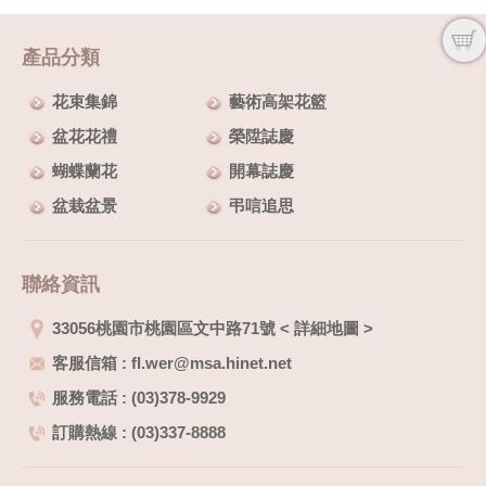
產品分類
花束集錦
藝術高架花籃
盆花花禮
榮陞誌慶
蝴蝶蘭花
開幕誌慶
盆栽盆景
弔唁追思
聯絡資訊
33056桃園市桃園區文中路71號
<
詳細地圖
>
客服信箱 : fl.wer@msa.hinet.net
服務電話 : (03)378-9929
訂購熱線 : (03)337-8888