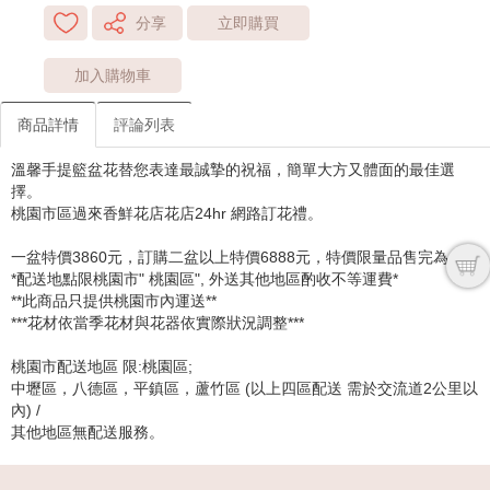
分享
立即購買
加入購物車
商品詳情
評論列表
溫馨手提籃盆花替您表達最誠摯的祝福，簡單大方又體面的最佳選
擇。
桃園市區過來香鮮花店花店24hr 網路訂花禮。
一盆特價3860元，訂購二盆以上特價6888元，特價限量品售完為止~
*配送地點限桃園市" 桃園區", 外送其他地區酌收不等運費*
**此商品只提供桃園市內運送**
***花材依當季花材與花器依實際狀況調整***
桃園市配送地區 限:桃園區;
中壢區，八德區，平鎮區，蘆竹區 (以上四區配送 需於交流道2公里以
內) /
其他地區無配送服務。