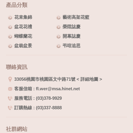
產品分類
花束集錦
藝術高架花籃
盆花花禮
榮陞誌慶
蝴蝶蘭花
開幕誌慶
盆栽盆景
弔唁追思
聯絡資訊
33056桃園市桃園區文中路71號
<
詳細地圖
>
客服信箱 : fl.wer@msa.hinet.net
服務電話 : (03)378-9929
訂購熱線 : (03)337-8888
社群網站