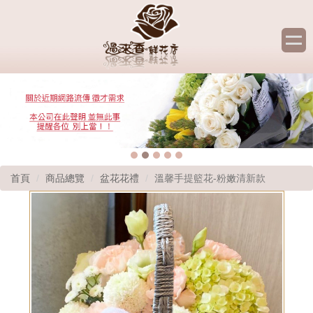
首頁
商品總覽
盆花花禮
溫馨手提籃花-粉嫩清新款