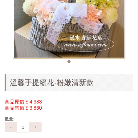
溫馨手提籃花-粉嫩清新款
商品原價
$ 4,388
商品售價
$ 3,860
數量:
-
+