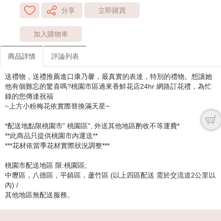
分享
立即購買
加入購物車
商品詳情
評論列表
送禮物，送禮推薦進口康乃馨，最真實的表達，特別的禮物。想讓她
他有個難忘的驚喜嗎?桃園市區過來香鮮花店24hr 網路訂花禮，為忙
錄的您傳達祝福
~上方小粉梅花依實際替換滿天星~
*配送地點限桃園市" 桃園區", 外送其他地區酌收不等運費*
**此商品只提供桃園市內運送**
***花材依當季花材實際狀況調整***
桃園市配送地區 限:桃園區;
中壢區，八德區，平鎮區，蘆竹區 (以上四區配送 需於交流道2公里以
內) /
其他地區無配送服務。