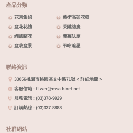
產品分類
花束集錦
藝術高架花籃
盆花花禮
榮陞誌慶
蝴蝶蘭花
開幕誌慶
盆栽盆景
弔唁追思
聯絡資訊
33056桃園市桃園區文中路71號
<
詳細地圖
>
客服信箱 : fl.wer@msa.hinet.net
服務電話 : (03)378-9929
訂購熱線 : (03)337-8888
社群網站