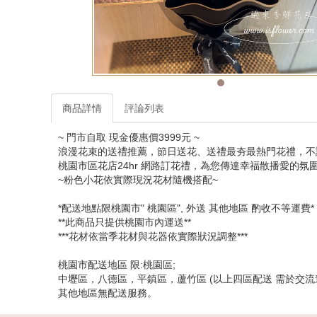
商品詳情
評論列表
~ 門市自取 現金優惠價3999元 ~
浪漫花束的送禮推薦，節日送花、送禮最夯最熱門花禮，不
桃園市區花店24hr 網路訂花禮，為您傳達幸福散播愛的
~粉色小花依實際現況花材隨機搭配~
*配送地點限桃園市" 桃園區", 外送 其他地區 酌收不等運費*
**此商品只提供桃園市內運送**
***花材依當季花材與花器依實際狀況調整***
桃園市配送地區 限:桃園區;
中壢區，八德區，平鎮區，蘆竹區 (以上四區配送 需於交流道
其他地區無配送服務。