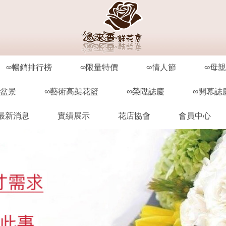
∞暢銷排行榜
∞限量特價
∞情人節
∞母
栽盆景
∞藝術高架花籃
∞榮陞誌慶
∞開幕誌
最新消息
實績展示
花店協會
會員中心