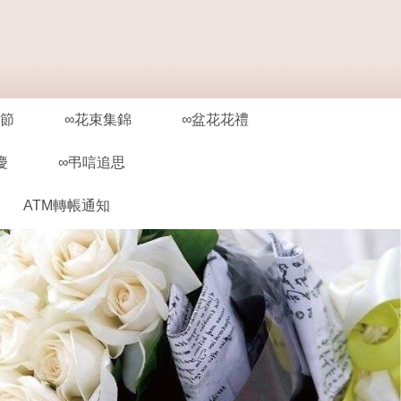
親節
∞花束集錦
∞盆花花禮
慶
∞弔唁追思
ATM轉帳通知