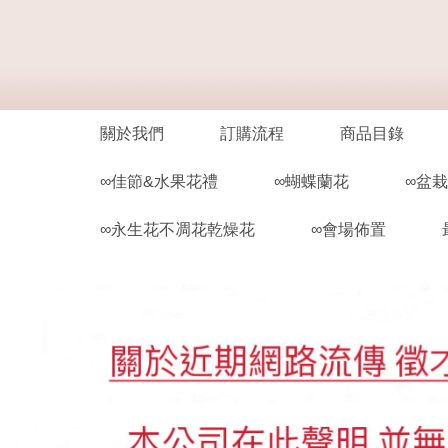
關於我們
訂購流程
商品目錄
∞佳節&水果花禮
∞蝴蝶蘭花
∞盆
∞永生花不凋花乾燥花
∞會場佈置